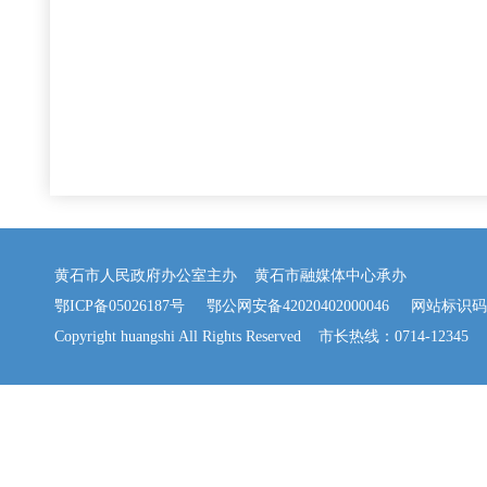
黄石市人民政府办公室主办 黄石市融媒体中心承办
鄂ICP备05026187号
鄂公网安备42020402000046
网站标识码：42
Copyright huangshi All Rights Reserved 市长热线：0714-12345