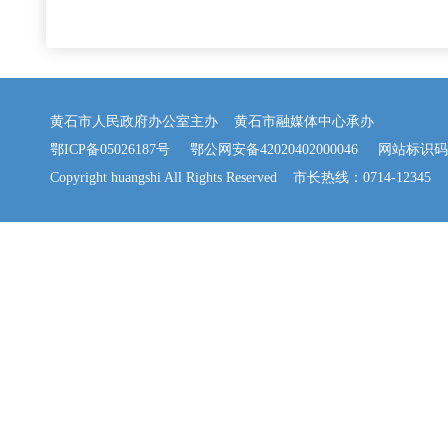
黄石市人民政府办公室主办 黄石市融媒体中心承办
鄂ICP备05026187号
鄂公网安备42020402000046
网站标识码：42
Copyright huangshi All Rights Reserved 市长热线：0714-12345