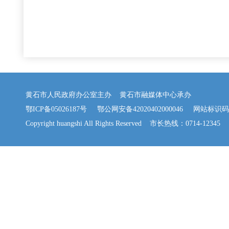
黄石市人民政府办公室主办 黄石市融媒体中心承办
鄂ICP备05026187号
鄂公网安备42020402000046
网站标识码：42
Copyright huangshi All Rights Reserved 市长热线：0714-12345