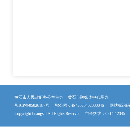
黄石市人民政府办公室主办 黄石市融媒体中心承办
鄂ICP备05026187号
鄂公网安备42020402000046
网站标识码：42
Copyright huangshi All Rights Reserved 市长热线：0714-12345