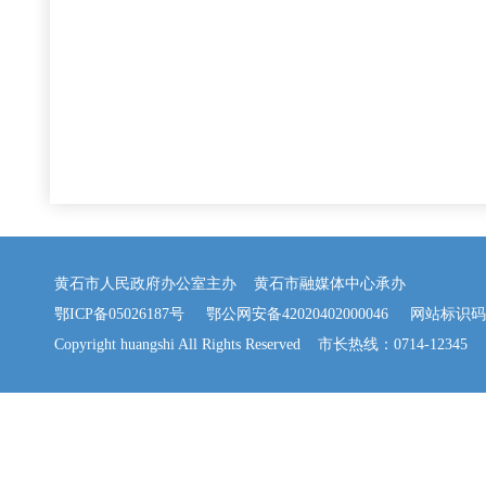
黄石市人民政府办公室主办 黄石市融媒体中心承办
鄂ICP备05026187号
鄂公网安备42020402000046
网站标识码：42
Copyright huangshi All Rights Reserved 市长热线：0714-12345