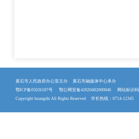
黄石市人民政府办公室主办 黄石市融媒体中心承办
鄂ICP备05026187号
鄂公网安备42020402000046
网站标识码：42
Copyright huangshi All Rights Reserved 市长热线：0714-12345