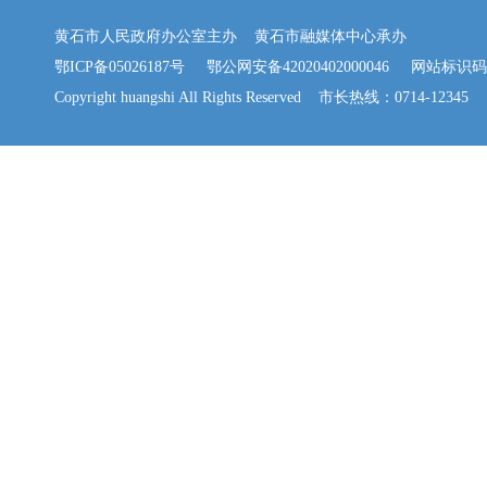
黄石市人民政府办公室主办 黄石市融媒体中心承办
鄂ICP备05026187号
鄂公网安备42020402000046
网站标识码：42
Copyright huangshi All Rights Reserved 市长热线：0714-12345