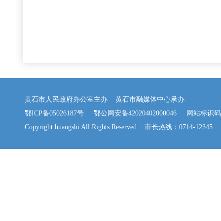
黄石市人民政府办公室主办 黄石市融媒体中心承办
鄂ICP备05026187号
鄂公网安备42020402000046
网站标识码：42
Copyright huangshi All Rights Reserved 市长热线：0714-12345