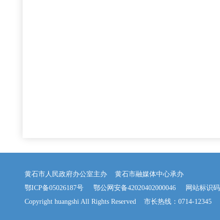
黄石市人民政府办公室主办 黄石市融媒体中心承办
鄂ICP备05026187号
鄂公网安备42020402000046
网站标识码：42
Copyright huangshi All Rights Reserved 市长热线：0714-12345