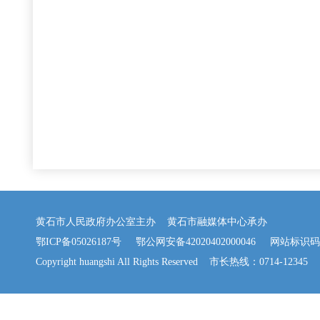
黄石市人民政府办公室主办 黄石市融媒体中心承办
鄂ICP备05026187号
鄂公网安备42020402000046
网站标识码：42
Copyright huangshi All Rights Reserved 市长热线：0714-12345