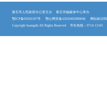
黄石市人民政府办公室主办 黄石市融媒体中心承办
鄂ICP备05026187号
鄂公网安备42020402000046
网站标识码：42
Copyright huangshi All Rights Reserved 市长热线：0714-12345