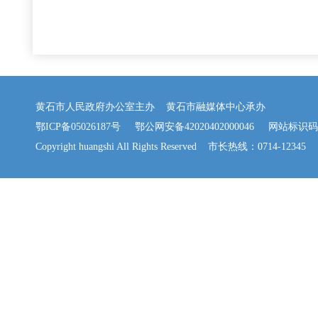
黄石市人民政府办公室主办 黄石市融媒体中心承办
鄂ICP备05026187号
鄂公网安备42020402000046
网站标识码：42
Copyright huangshi All Rights Reserved 市长热线：0714-12345