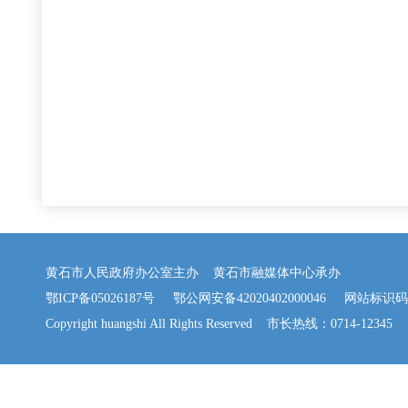
黄石市人民政府办公室主办 黄石市融媒体中心承办
鄂ICP备05026187号
鄂公网安备42020402000046
网站标识码：42
Copyright huangshi All Rights Reserved 市长热线：0714-12345