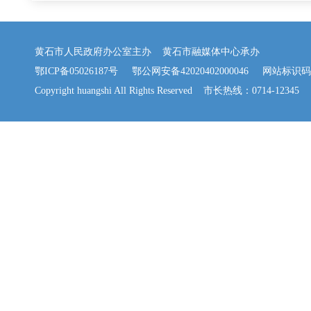
黄石市人民政府办公室主办 黄石市融媒体中心承办
鄂ICP备05026187号
鄂公网安备42020402000046
网站标识码：42
Copyright huangshi All Rights Reserved 市长热线：0714-12345