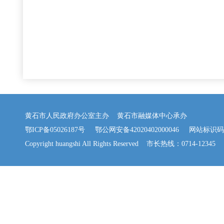
黄石市人民政府办公室主办 黄石市融媒体中心承办
鄂ICP备05026187号
鄂公网安备42020402000046
网站标识码：42
Copyright huangshi All Rights Reserved 市长热线：0714-12345