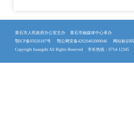
黄石市人民政府办公室主办 黄石市融媒体中心承办
鄂ICP备05026187号
鄂公网安备42020402000046
网站标识码：42
Copyright huangshi All Rights Reserved 市长热线：0714-12345