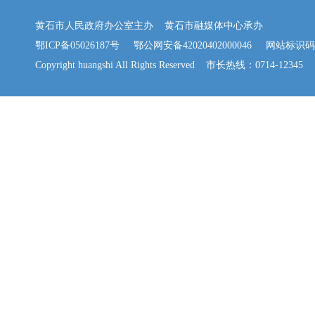
黄石市人民政府办公室主办 黄石市融媒体中心承办
鄂ICP备05026187号
鄂公网安备42020402000046
网站标识码：42
Copyright huangshi All Rights Reserved 市长热线：0714-12345