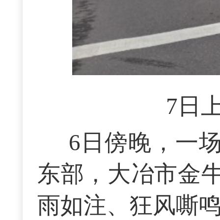
7日
6日傍晚，一
东部，大冶市金
雨如注、狂风嘶