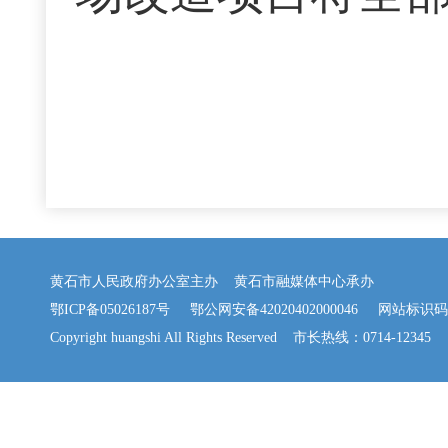
黄石市人民政府办公室主办 黄石市融媒体中心承办
鄂ICP备05026187号
鄂公网安备42020402000046
网站标识码：42
Copyright huangshi All Rights Reserved 市长热线：0714-12345