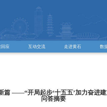
读回应
互动交流
走进黄石
数
篇 ——“开局起步‘十五五’加力奋进
问答摘要