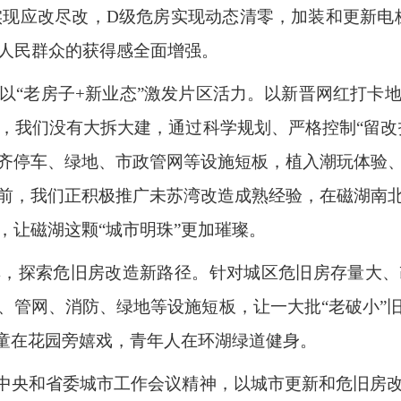
区实现应改尽改，D级危房实现动态清零，加装和更新电梯
，人民群众的获得感全面增强。
以“老房子+新业态”激发片区活力。以新晋网红打卡
，我们没有大拆大建，通过科学规划、严格控制“留改拆
齐停车、绿地、市政管网等设施短板，植入潮玩体验
前，我们正积极推广未苏湾改造成熟经验，在磁湖南
，让磁湖这颗“城市明珠”更加璀璨。
享，探索危旧房改造新路径。针对城区危旧房存量大、
、管网、消防、绿地等设施短板，让一大批“老破小”
儿童在花园旁嬉戏，青年人在环湖绿道健身。
实中央和省委城市工作会议精神，以城市更新和危旧房