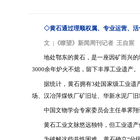
◇黄石通过理顺权属、专业运营、活
文 |《瞭望》新闻周刊记者 王自宸
地处鄂东的黄石，是一座因矿而兴的
3000余年炉火不熄，留下丰厚工业遗产。
据统计，黄石拥有3处国家级工业遗
场、汉冶萍煤铁厂矿旧址、华新水泥厂旧
中国文物学会专家委员会主任单霁翔
黄石工业文脉悠远独特，但工业遗产
为破解这些共性困难，黄石确立“分