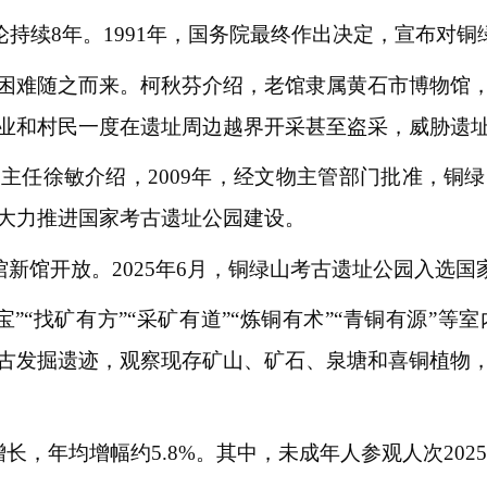
争论持续8年。1991年，国务院最终作出决定，宣布对
困难随之而来。柯秋芬介绍，老馆隶属黄石市博物馆
业和村民一度在遗址周边越界开采甚至盗采，威胁遗
主任徐敏介绍，2009年，经文物主管部门批准，铜
大力推进国家考古遗址公园建设。
物馆新馆开放。2025年6月，铜绿山考古遗址公园入选
”“找矿有方”“采矿有道”“炼铜有术”“青铜有源”
古发掘遗迹，观察现存矿山、矿石、泉塘和喜铜植物
，年均增幅约5.8%。其中，未成年人参观人次2025年