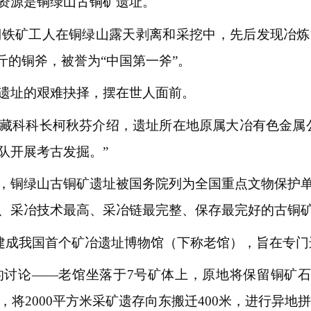
资源是铜绿山古铜矿遗址。
山铜铁矿工人在铜绿山露天剥离和采挖中，先后发现冶
斤的铜斧，被誉为“中国第一斧”。
遗址的艰难抉择，摆在世人面前。
藏科科长柯秋芬介绍，遗址所在地原属大冶有色金属
队开展考古发掘。”
82年，铜绿山古铜矿遗址被国务院列为全国重点文物保
、采冶技术最高、采冶链最完整、保存最完好的古铜矿
址上建成我国首个矿冶遗址博物馆（下称老馆），旨在专
讨论——老馆坐落于7号矿体上，原地将保留铜矿石1
，将2000平方米采矿遗存向东搬迁400米，进行异地