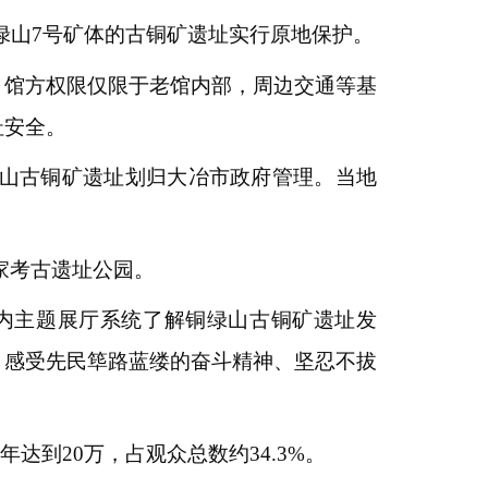
铜绿山7号矿体的古铜矿遗址实行原地保护。
，馆方权限仅限于老馆内部，周边交通等基
址安全。
绿山古铜矿遗址划归大冶市政府管理。当地
国家考古遗址公园。
等室内主题展厅系统了解铜绿山古铜矿遗址发
，感受先民筚路蓝缕的奋斗精神、坚忍不拔
达到20万，占观众总数约34.3%。