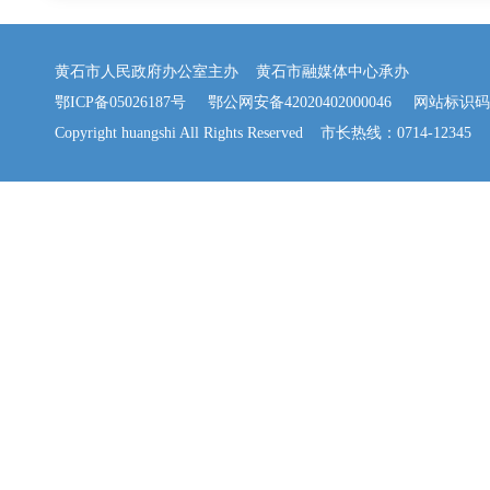
黄石市人民政府办公室主办 黄石市融媒体中心承办
鄂ICP备05026187号
鄂公网安备42020402000046
网站标识码：42
Copyright huangshi All Rights Reserved 市长热线：0714-12345