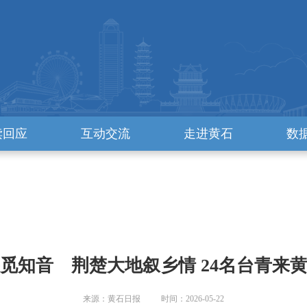
读回应
互动交流
走进黄石
数
觅知音 荆楚大地叙乡情 24名台青来
来源：黄石日报 时间：2026-05-22