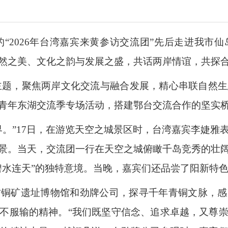
成的“2026年台湾嘉宾来黄参访交流团”先后走进我
然之美、文化之韵与发展之盛，共话两岸情谊，共探
为主题，聚焦两岸文化交流与融合发展，精心串联自然
青年东湖交流季专场活动，搭建鄂台交流合作的坚实
界。”17日，在游览天空之城景区时，台湾嘉宾李婕雅
景。当天，交流团一行在天空之城俯瞰千岛竞秀的壮
碧水连天”的独特意境。当晚，嘉宾们还品尝了阳新特
古铜矿遗址博物馆和劲牌公司，探寻千年青铜文脉，
不服输的精神。“我们既坚守信念、追求卓越，又尊