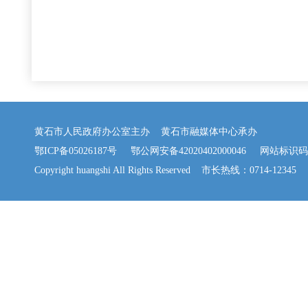
黄石市人民政府办公室主办 黄石市融媒体中心承办
鄂ICP备05026187号
鄂公网安备42020402000046
网站标识码：42
Copyright huangshi All Rights Reserved 市长热线：0714-12345