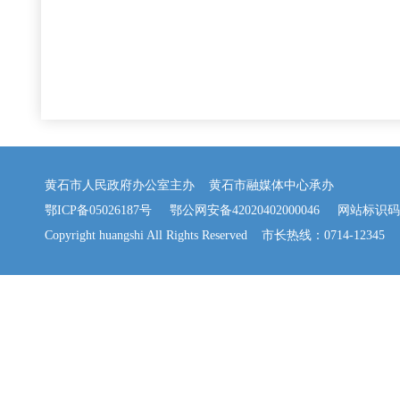
黄石市人民政府办公室主办 黄石市融媒体中心承办
鄂ICP备05026187号
鄂公网安备42020402000046
网站标识码：42
Copyright huangshi All Rights Reserved 市长热线：0714-12345