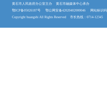
黄石市人民政府办公室主办 黄石市融媒体中心承办
鄂ICP备05026187号
鄂公网安备42020402000046
网站标识码：42
Copyright huangshi All Rights Reserved 市长热线：0714-12345