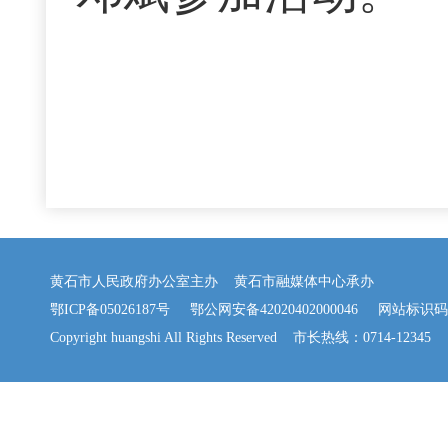
黄石市人民政府办公室主办 黄石市融媒体中心承办
鄂ICP备05026187号
鄂公网安备42020402000046
网站标识码：42
Copyright huangshi All Rights Reserved 市长热线：0714-12345