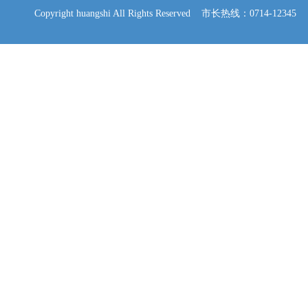
Copyright huangshi All Rights Reserved 市长热线：0714-12345