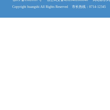
Copyright huangshi All Rights Reserved 市长热线：0714-12345