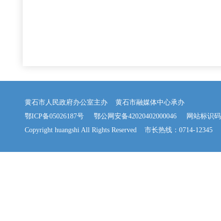
黄石市人民政府办公室主办 黄石市融媒体中心承办
鄂ICP备05026187号
鄂公网安备42020402000046
网站标识码：42
Copyright huangshi All Rights Reserved 市长热线：0714-12345