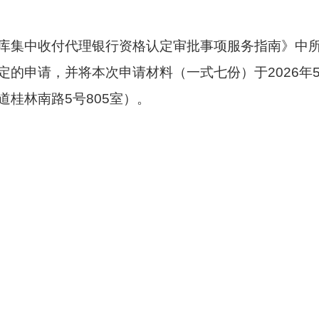
库集中收付代理银行资格认定审批事项服务指南》中
定的申请，并将本次申请材料（一式七份）于
2026
年
道桂林南路
5
号
805
室）。