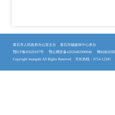
黄石市人民政府办公室主办 黄石市融媒体中心承办
鄂ICP备05026187号
鄂公网安备42020402000046
网站标识码：42
Copyright huangshi All Rights Reserved 市长热线：0714-12345