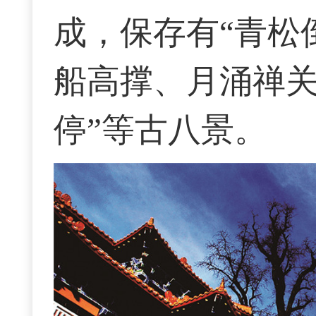
成
，
保存有
“
青松
船高撑、月涌禅
停
”
等古八景。