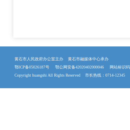
黄石市人民政府办公室主办 黄石市融媒体中心承办
鄂ICP备05026187号
鄂公网安备42020402000046
网站标识码：42
Copyright huangshi All Rights Reserved 市长热线：0714-12345