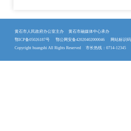
黄石市人民政府办公室主办 黄石市融媒体中心承办
鄂ICP备05026187号
鄂公网安备42020402000046
网站标识码：42
Copyright huangshi All Rights Reserved 市长热线：0714-12345